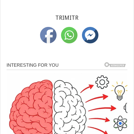
”
TRIMITR