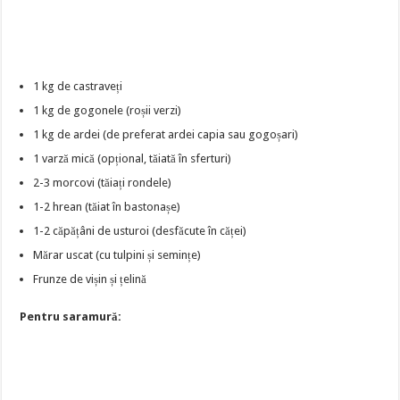
1 kg de castraveți
1 kg de gogonele (roșii verzi)
1 kg de ardei (de preferat ardei capia sau gogoșari)
1 varză mică (opțional, tăiată în sferturi)
2-3 morcovi (tăiați rondele)
1-2 hrean (tăiat în bastonașe)
1-2 căpățâni de usturoi (desfăcute în căței)
Mărar uscat (cu tulpini și semințe)
Frunze de vișin și țelină
Pentru saramură: