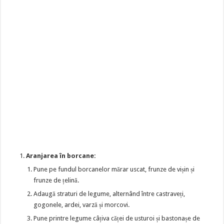
Aranjarea în borcane:
Pune pe fundul borcanelor mărar uscat, frunze de vișin și
frunze de țelină.
Adaugă straturi de legume, alternând între castraveți,
gogonele, ardei, varză și morcovi.
Pune printre legume câțiva căței de usturoi și bastonașe de