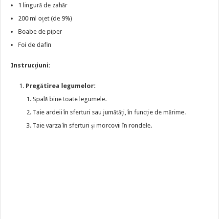
1 lingură de zahăr
200 ml oțet (de 9%)
Boabe de piper
Foi de dafin
Instrucțiuni:
Pregătirea legumelor:
Spală bine toate legumele.
Taie ardeii în sferturi sau jumătăți, în funcție de mărime.
Taie varza în sferturi și morcovii în rondele.