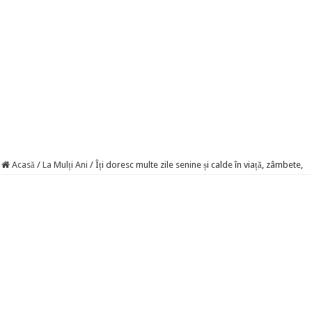
Acasă
/
La Mulți Ani
/
Îți doresc multe zile senine și calde în viață, zâmbete,