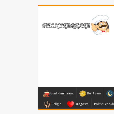
Bună dimineața!
Bună ziua
Religie
Dragoste
Politică cooki