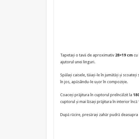
Tapetați o tavă de aproximativ
28×19 cm
cu 
ajutorul unei linguri.
Spălați caisele, tăiați-le în jumătăți și scoate
în jos, apăsându-le ușor în compoziție.
Coaceți prăjitura în cuptorul preîncălzit la
18
cuptorul și mai lăsați prăjitura în interior încă
După răcire, presărați zahăr pudră deasupra ș