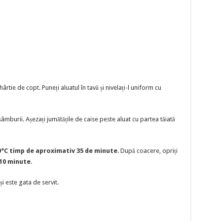
hârtie de copt. Puneți aluatul în tavă și nivelați-l uniform cu
ți sâmburii. Așezați jumătățile de caise peste aluat cu partea tăiată
0°C timp de aproximativ 35 de minute
. După coacere, opriți
10 minute
.
i este gata de servit.