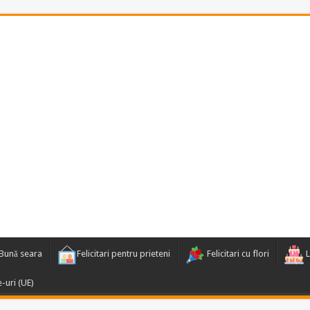
Bună seara
Felicitari pentru prieteni
Felicitari cu flori
L
e-uri (UE)