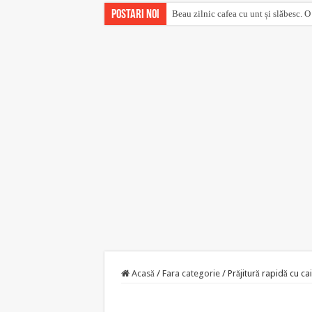
Postari noi
Beau zilnic cafea cu unt și slăbesc. O
Acasă
/
Fara categorie
/
Prăjitură rapidă cu c