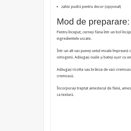
zahăr pudră pentru decor (opțional)
Mod de preparare:
Pentru început, cerneți făina într-un bol încă
ingredientele uscate.
Într-un alt vas puneți untul moale împreună c
omogenă. Adăugați ouăle și bateți ușor cu un
Adăugați ricotta sau brânza de vaci cremoasă
cremoasă.
Încorporați treptat amestecul de făină, amest
ca textură.