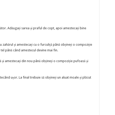
pător. Adăugați sarea și praful de copt, apoi amestecați bine
u zahărul și amestecați cu o furculiță până obțineți o compoziție
 tel până când amestecul devine mai fin.
 și amestecați din nou până obțineți o compoziție pufoasă și
ecând ușor. La final trebuie să obțineți un aluat moale și plăcut