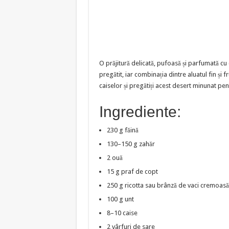
O prăjitură delicată, pufoasă și parfumată cu
pregătit, iar combinația dintre aluatul fin și 
caiselor și pregătiți acest desert minunat pen
Ingrediente:
230 g făină
130–150 g zahăr
2 ouă
15 g praf de copt
250 g ricotta sau brânză de vaci cremoasă 
100 g unt
8–10 caise
2 vârfuri de sare