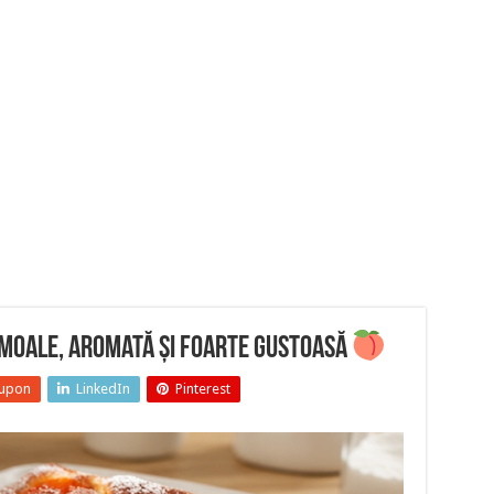
 moale, aromată și foarte gustoasă
upon
LinkedIn
Pinterest