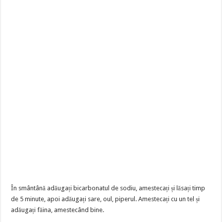
În smântână adăugați bicarbonatul de sodiu, amestecați și lăsați timp
de 5 minute, apoi adăugați sare, oul, piperul. Amestecați cu un tel și
adăugați făina, amestecând bine.