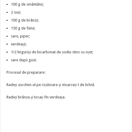
100 g de smântână;
2 ouă;
100 g de brânză;
150 g de făină;
sare, piper;
verdeață;
1/2 linguriță de bicarbonat de sodiu stins cu oțet;
sare după gust.
Procesul de preparare:
Radeți zucchini-ul pe răzătoare și stoarceți-l de lichid.
Radeți brânza și tocați fin verdeața.