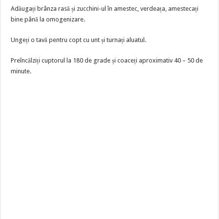
Adăugați brânza rasă și zucchini-ul în amestec, verdeața, amestecați
bine până la omogenizare.
Ungeți o tavă pentru copt cu unt și turnați aluatul.
Preîncălziți cuptorul la 180 de grade și coaceți aproximativ 40 – 50 de
minute.