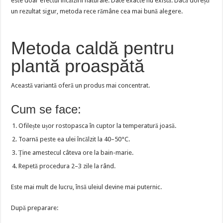
este doar efectul încălzirii naturale. Date exacte nu există. Dacă dorești
un rezultat sigur, metoda rece rămâne cea mai bună alegere.
Metoda caldă pentru
plantă proaspătă
Această variantă oferă un produs mai concentrat.
Cum se face:
Ofilește ușor rostopasca în cuptor la temperatură joasă.
Toarnă peste ea ulei încălzit la 40–50°C.
Ține amestecul câteva ore la bain-marie.
Repetă procedura 2–3 zile la rând.
Este mai mult de lucru, însă uleiul devine mai puternic.
După preparare: