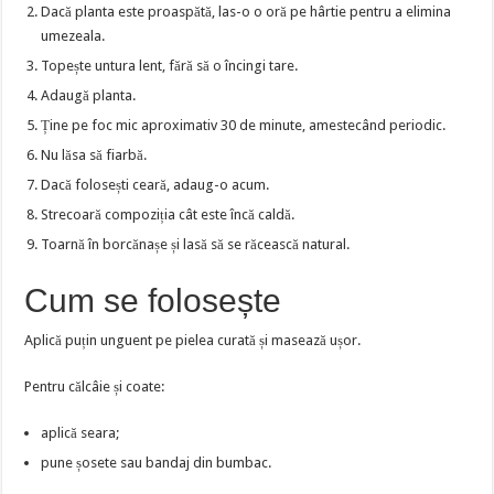
Dacă planta este proaspătă, las-o o oră pe hârtie pentru a elimina
umezeala.
Topește untura lent, fără să o încingi tare.
Adaugă planta.
Ține pe foc mic aproximativ 30 de minute, amestecând periodic.
Nu lăsa să fiarbă.
Dacă folosești ceară, adaug-o acum.
Strecoară compoziția cât este încă caldă.
Toarnă în borcănașe și lasă să se răcească natural.
Cum se folosește
Aplică puțin unguent pe pielea curată și masează ușor.
Pentru călcâie și coate:
aplică seara;
pune șosete sau bandaj din bumbac.