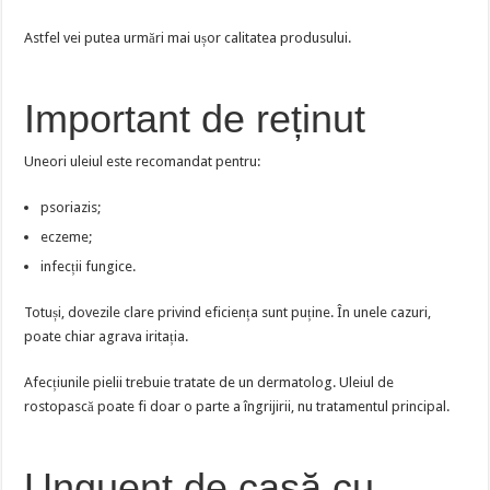
Astfel vei putea urmări mai ușor calitatea produsului.
Important de reținut
Uneori uleiul este recomandat pentru:
psoriazis;
eczeme;
infecții fungice.
Totuși, dovezile clare privind eficiența sunt puține. În unele cazuri,
poate chiar agrava iritația.
Afecțiunile pielii trebuie tratate de un dermatolog. Uleiul de
rostopască poate fi doar o parte a îngrijirii, nu tratamentul principal.
Unguent de casă cu