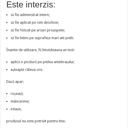
Este interzis:
să fie administrat intern;
să fie aplicat pe răni deschise;
să fie folosit pe arsuri proaspete;
să fie întins pe suprafețe mari ale pielii.
Înainte de utilizare, fă întotdeauna un test:
aplică o picătură pe pielea antebrațului;
așteaptă câteva ore.
Dacă apar:
roșeață;
mâncărime;
iritație,
produsul nu este potrivit pentru tine.