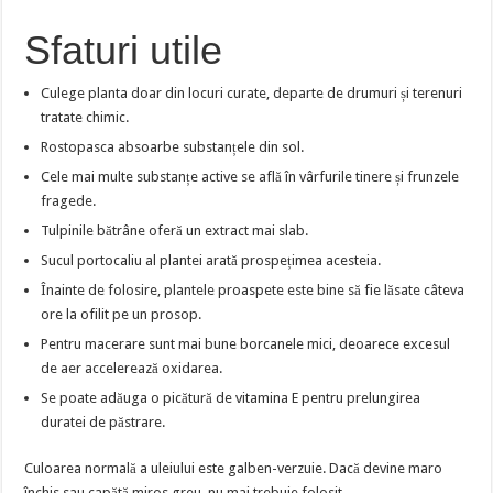
Sfaturi utile
Culege planta doar din locuri curate, departe de drumuri și terenuri
tratate chimic.
Rostopasca absoarbe substanțele din sol.
Cele mai multe substanțe active se află în vârfurile tinere și frunzele
fragede.
Tulpinile bătrâne oferă un extract mai slab.
Sucul portocaliu al plantei arată prospețimea acesteia.
Înainte de folosire, plantele proaspete este bine să fie lăsate câteva
ore la ofilit pe un prosop.
Pentru macerare sunt mai bune borcanele mici, deoarece excesul
de aer accelerează oxidarea.
Se poate adăuga o picătură de vitamina E pentru prelungirea
duratei de păstrare.
Culoarea normală a uleiului este galben-verzuie. Dacă devine maro
închis sau capătă miros greu, nu mai trebuie folosit.