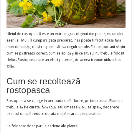
Uleiul de rostopască este un extract gras obținut din plantă, nu un ulei
esențial. Mulți îl cumpără gata preparat, însă poate fi făcut acasă fără
mari dificultăți, dacă respecți câteva reguli simple. Este important să știi
cum se păstrează corect, cum se aplică și în ce situații nu trebuie folosit
deloc. Rostopasca are un efect puternic, de aceea trebuie utilizată cu
grijă.
Cum se recoltează
rostopasca
Rostopasca se culege în perioada de înflorire, pe timp uscat. Plantele
trebuie să fie curate, fără rouă sau umezeală. Nu se spală, deoarece
excesul de apă reduce durata de păstrare a preparatului.
Se folosesc doar părțile aeriene ale plantei: