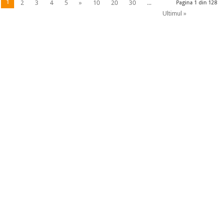
1
2
3
4
5
»
10
20
30
...
Pagina 1 din 128
Ultimul »