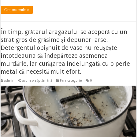
Citiți mai multe »
În timp, grătarul aragazului se acoperă cu un
strat gros de grăsime și depuneri arse.
Detergentul obișnuit de vase nu reușește
întotdeauna să îndepărteze asemenea
murdărie, iar curățarea îndelungată cu o perie
metalică necesită mult efort.
admin
acum o săptămână
Fara categorie
0