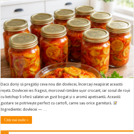
Dacă doriți să pregătiți ceva nou din dovlecei, încercați neapărat această
rețetă. Dovleceii ies fragezi, morcovul rămâne ușor crocant, iar sosul de roșii
cu ketchup îi oferă salatei un gust bogat și o aromă apetisantă. Această
gustare se potrivește perfect cu cartofi, carne sau orice garnitură.
Ingrediente: dovlecei — …
Citiți mai multe »