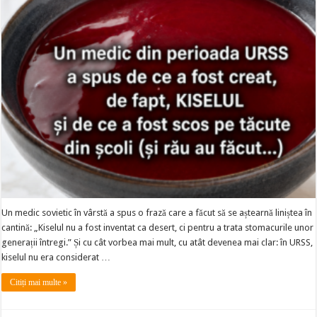
Un medic sovietic în vârstă a spus o frază care a făcut să se aștearnă liniștea în
cantină: „Kiselul nu a fost inventat ca desert, ci pentru a trata stomacurile unor
generații întregi.” Și cu cât vorbea mai mult, cu atât devenea mai clar: în URSS,
kiselul nu era considerat …
Citiți mai multe »