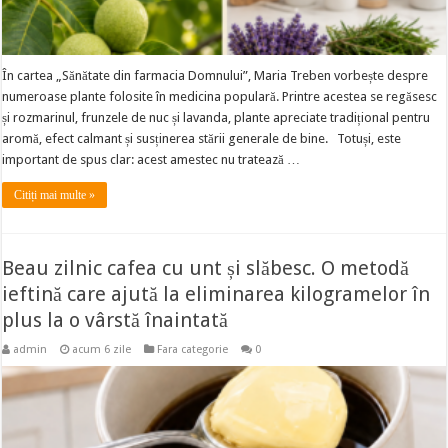
În cartea „Sănătate din farmacia Domnului”, Maria Treben vorbește despre
numeroase plante folosite în medicina populară. Printre acestea se regăsesc
și rozmarinul, frunzele de nuc și lavanda, plante apreciate tradițional pentru
aromă, efect calmant și susținerea stării generale de bine. Totuși, este
important de spus clar: acest amestec nu tratează …
Citiți mai multe »
Beau zilnic cafea cu unt și slăbesc. O metodă
ieftină care ajută la eliminarea kilogramelor în
plus la o vârstă înaintată
admin
acum 6 zile
Fara categorie
0