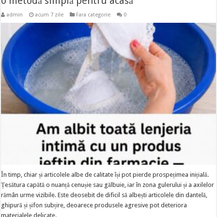
o metodă simplă pentru acasă
admin
acum 7 zile
Fara categorie
0
În timp, chiar și articolele albe de calitate își pot pierde prospețimea inițială.
Țesătura capătă o nuanță cenușie sau gălbuie, iar în zona gulerului și a axilelor
rămân urme vizibile. Este deosebit de dificil să albești articolele din dantelă,
ghipură și șifon subțire, deoarece produsele agresive pot deteriora
materialele delicate. …