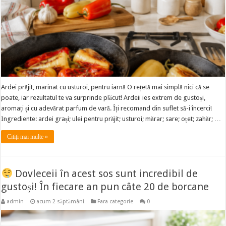
Ardei prăjit, marinat cu usturoi, pentru iarnă O rețetă mai simplă nici că se
poate, iar rezultatul te va surprinde plăcut! Ardeii ies extrem de gustoși,
aromați și cu adevărat parfum de vară. Îți recomand din suflet să-i încerci!
Ingrediente: ardei grași; ulei pentru prăjit; usturoi; mărar; sare; oțet; zahăr; …
Citiți mai multe »
Dovleceii în acest sos sunt incredibil de
gustoși! În fiecare an pun câte 20 de borcane
admin
acum 2 săptămâni
Fara categorie
0