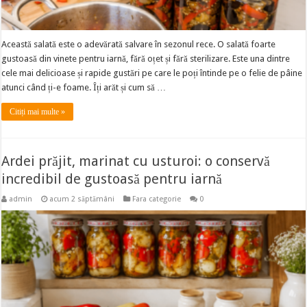
Această salată este o adevărată salvare în sezonul rece. O salată foarte
gustoasă din vinete pentru iarnă, fără oțet și fără sterilizare. Este una dintre
cele mai delicioase și rapide gustări pe care le poți întinde pe o felie de pâine
atunci când ți-e foame. Îți arăt și cum să …
Citiți mai multe »
Ardei prăjit, marinat cu usturoi: o conservă
incredibil de gustoasă pentru iarnă
admin
acum 2 săptămâni
Fara categorie
0