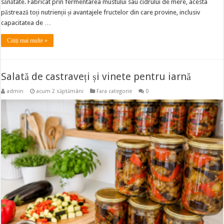
sănătate. Fabricat prin fermentarea mustului sau cidrului de mere, acesta
păstrează toți nutrienții și avantajele fructelor din care provine, inclusiv
capacitatea de …
Citiți mai multe »
Salată de castraveți și vinete pentru iarnă
admin
acum 2 săptămâni
Fara categorie
0