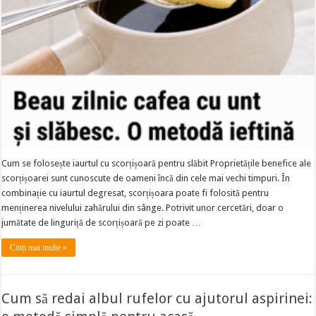
Cum se folosește iaurtul cu scorțișoară pentru slăbit Proprietățile benefice ale
scorțișoarei sunt cunoscute de oameni încă din cele mai vechi timpuri. În
combinație cu iaurtul degresat, scorțișoara poate fi folosită pentru
menținerea nivelului zahărului din sânge. Potrivit unor cercetări, doar o
jumătate de linguriță de scorțișoară pe zi poate …
Citiți mai multe »
Cum să redai albul rufelor cu ajutorul aspirinei: