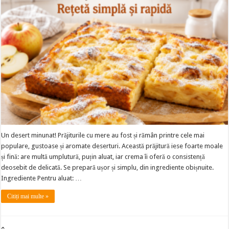
Un desert minunat! Prăjiturile cu mere au fost și rămân printre cele mai
populare, gustoase și aromate deserturi. Această prăjitură iese foarte moale
și fină: are multă umplutură, puțin aluat, iar crema îi oferă o consistență
deosebit de delicată. Se prepară ușor și simplu, din ingrediente obișnuite.
Ingrediente Pentru aluat: …
Citiți mai multe »