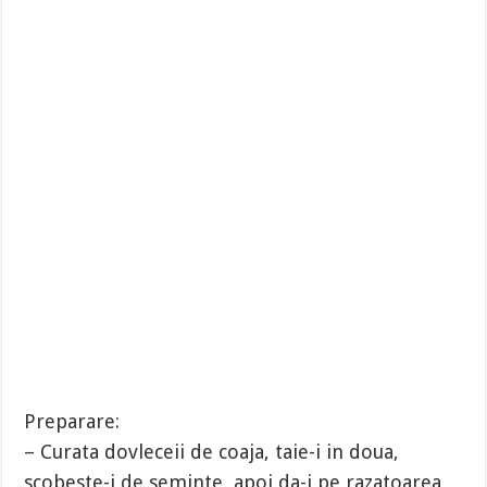
Preparare:
– Curata dovleceii de coaja, taie-i in doua,
scobeste-i de seminte, apoi da-i pe razatoarea