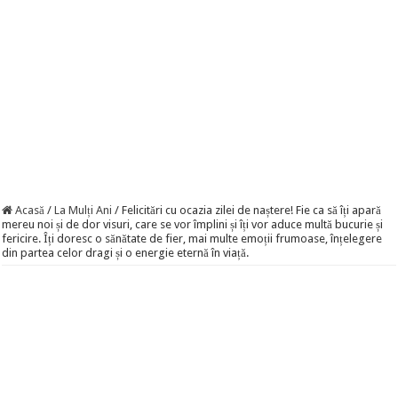
Acasă
/
La Mulți Ani
/
Felicitări cu ocazia zilei de naștere! Fie ca să îți apară
mereu noi și de dor visuri, care se vor împlini și îți vor aduce multă bucurie și
fericire. Îți doresc o sănătate de fier, mai multe emoții frumoase, înțelegere
din partea celor dragi și o energie eternă în viață.