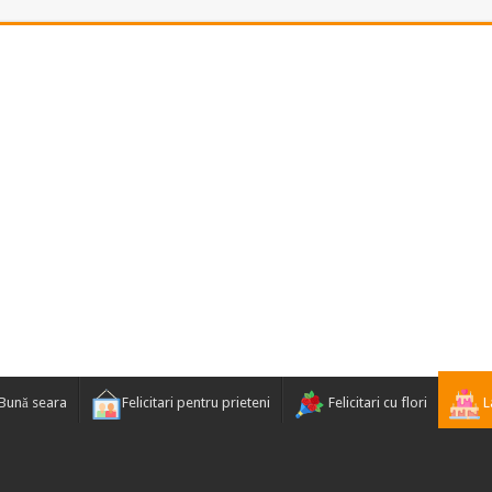
Bună seara
Felicitari pentru prieteni
Felicitari cu flori
La