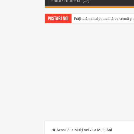
Politică cookie-uri (UE)
Postari noi
Prăjitură nemaipomenită cu cremă și m
În cartea „Sănătate din farmacia Domn
Acasă
/
La Mulți Ani
/
La Mulți Ani