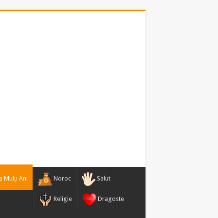
 Mulți Ani
Noroc
Salut
Religie
Dragoste