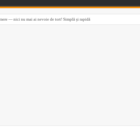
ere — nici nu mai ai nevoie de tort! Simplă și rapidă
ului”, Maria Treben vorbește despre numeroase plante folosite în medicina populară. P