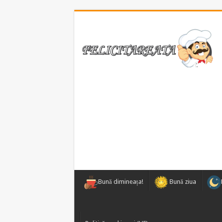
Bună dimineața!
Bună ziua