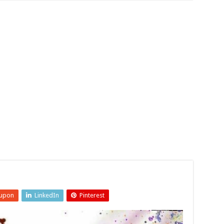
upon
LinkedIn
Pinterest