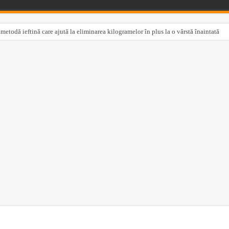
 metodă ieftină care ajută la eliminarea kilogramelor în plus la o vârstă înaintată
l aspirinei: o metodă simplă pentru acasă