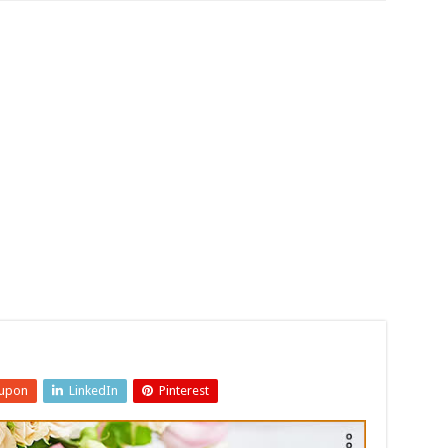
upon
LinkedIn
Pinterest