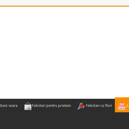
Bună seara
Felicitari pentru prieteni
Felicitari cu flori
La