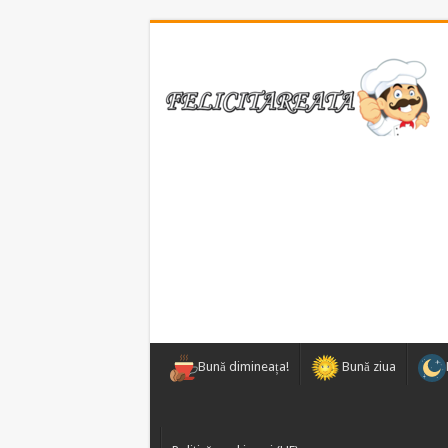
Bună dimineața!
Bună ziua