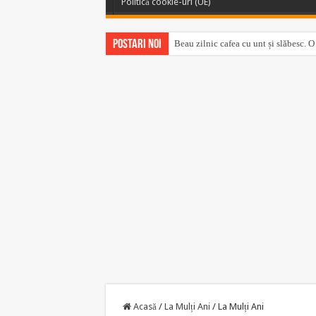
Politică cookie-uri (UE)
Postari noi
Beau zilnic cafea cu unt și slăbesc. O
Cum să redai albul rufelor cu ajutoru
Acasă
/
La Mulți Ani
/
La Mulți Ani