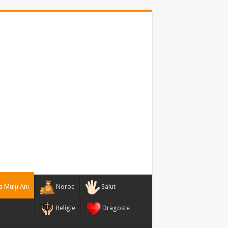
 Mulți Ani
Noroc
Salut
Religie
Dragoste