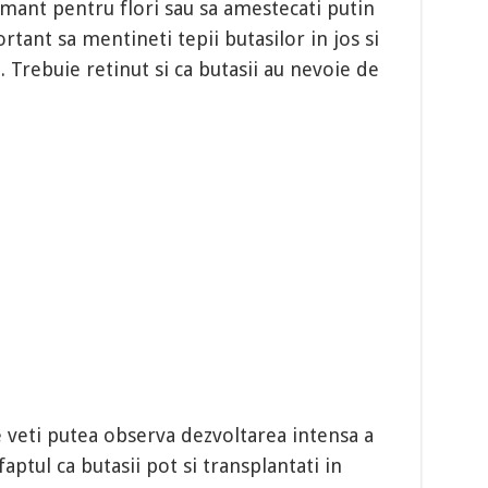
amant pentru flori sau sa amestecati putin
tant sa mentineti tepii butasilor in jos si
. Trebuie retinut si ca butasii au nevoie de
e veti putea observa dezvoltarea intensa a
aptul ca butasii pot si transplantati in