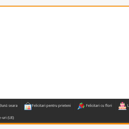
Bună seara
Felicitari pentru prieteni
Felicitari cu flori
L
e-uri (UE)