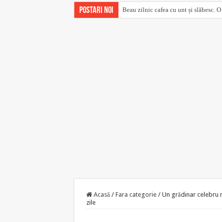
Postari noi
Beau zilnic cafea cu unt și slăbesc. O
Acasă
/
Fara categorie
/
Un grădinar celebru n
zile