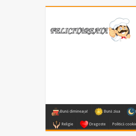
Bună dimineața!
Bună ziua
Religie
Dragoste
Politică cooki