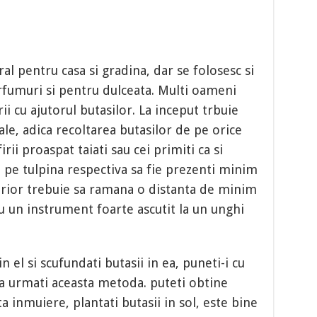
ral pentru casa si gradina, dar se folosesc si
arfumuri si pentru dulceata. Multi oameni
ii cu ajutorul butasilor. La inceput trbuie
le, adica recoltarea butasilor de pe orice
irii proaspat taiati sau cei primiti ca si
a pe tulpina respectiva sa fie prezenti minim
erior trebuie sa ramana o distanta de minim
u un instrument foarte ascutit la un unghi
n el si scufundati butasii in ea, puneti-i cu
 Daca urmati aceasta metoda. puteti obtine
ta inmuiere, plantati butasii in sol, este bine