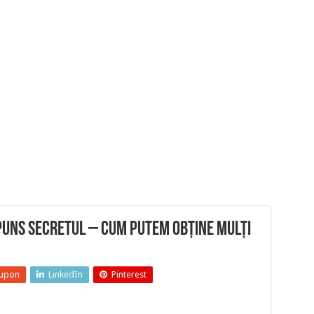
puns secretul – Cum putem obține mulți
upon
LinkedIn
Pinterest