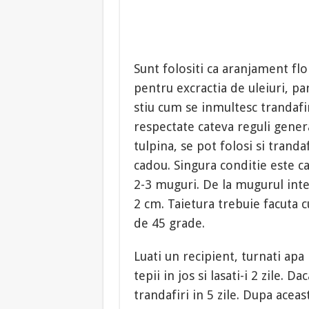
Sunt folositi ca aranjament flo
pentru excractia de uleiuri, p
stiu cum se inmultesc trandafir
respectate cateva reguli genera
tulpina, se pot folosi si trandaf
cadou. Singura conditie este c
2-3 muguri. De la mugurul int
2 cm. Taietura trebuie facuta c
de 45 grade.
Luati un recipient, turnati apa i
tepii in jos si lasati-i 2 zile.
trandafiri in 5 zile. Dupa aceas