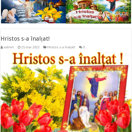
Hristos s-a înalțat!
admin
25 mai 2023
Hristos s-a înalțat!
0