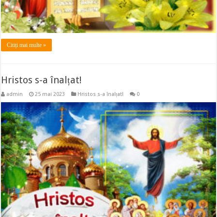
Citiți mai multe »
Hristos s-a înalțat!
admin
25 mai 2023
Hristos s-a înalțat!
0