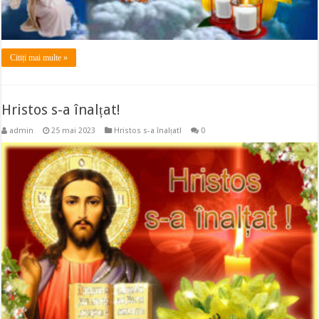
Citiți mai multe »
Hristos s-a înalțat!
admin
25 mai 2023
Hristos s-a înalțat!
0