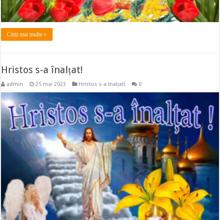
Citiți mai multe »
Hristos s-a înalțat!
admin
25 mai 2023
Hristos s-a înalțat!
0