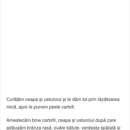
Curățăm ceapa și usturoiul și le dăm tot prin răzătoarea
mică, apoi le punem peste cartofi.
Amestecăm bine cartofii, ceapa și usturoiul după care
adăugăm brânza rasă, ouăle bătute, verdeața spălată și