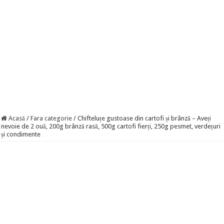
Acasă
/
Fara categorie
/
Chifteluțe gustoase din cartofi și brânză – Aveți
nevoie de 2 ouă, 200g brânză rasă, 500g cartofi fierți, 250g pesmet, verdețuri
și condimente