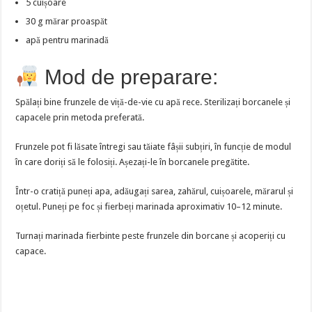
5 cuișoare
30 g mărar proaspăt
apă pentru marinadă
Mod de preparare:
Spălați bine frunzele de viță-de-vie cu apă rece. Sterilizați borcanele și
capacele prin metoda preferată.
Frunzele pot fi lăsate întregi sau tăiate fâșii subțiri, în funcție de modul
în care doriți să le folosiți. Așezați-le în borcanele pregătite.
Într-o cratiță puneți apa, adăugați sarea, zahărul, cuișoarele, mărarul și
oțetul. Puneți pe foc și fierbeți marinada aproximativ 10–12 minute.
Turnați marinada fierbinte peste frunzele din borcane și acoperiți cu
capace.