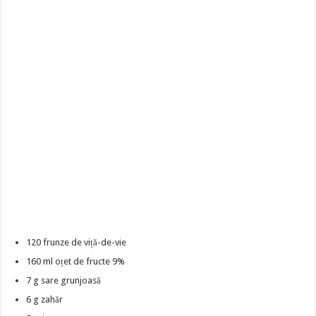
120 frunze de viță-de-vie
160 ml oțet de fructe 9%
7 g sare grunjoasă
6 g zahăr