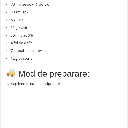
70 frunze de viță-de-vie
700 ml apă
6 g sare
11 g zahăr
30 ml oțet 9%
4 foi de dafin
7 g boabe de piper
12 g cuișoare
Mod de preparare:
Spălați bine frunzele de viță-de-vie.