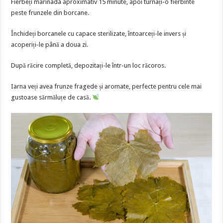
Fierbeți marinada aproximativ 15 minute, apoi turnați-o fierbinte
peste frunzele din borcane.
Închideți borcanele cu capace sterilizate, întoarceți-le invers și
acoperiți-le până a doua zi.
După răcire completă, depozitați-le într-un loc răcoros.
Iarna veți avea frunze fragede și aromate, perfecte pentru cele mai
gustoase sărmăluțe de casă.