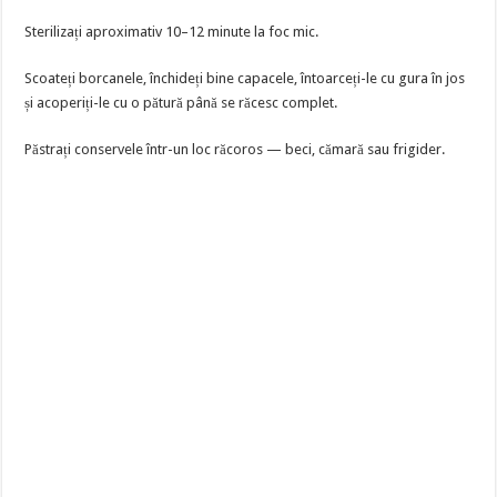
Sterilizați aproximativ 10–12 minute la foc mic.
Scoateți borcanele, închideți bine capacele, întoarceți-le cu gura în jos
și acoperiți-le cu o pătură până se răcesc complet.
Păstrați conservele într-un loc răcoros — beci, cămară sau frigider.