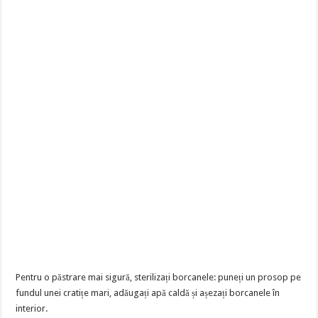
Pentru o păstrare mai sigură, sterilizați borcanele: puneți un prosop pe
fundul unei cratițe mari, adăugați apă caldă și așezați borcanele în
interior.