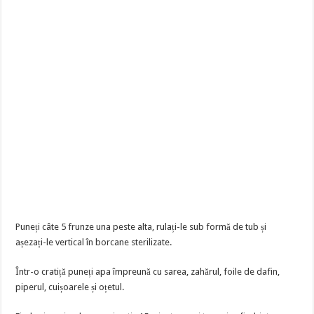
Puneți câte 5 frunze una peste alta, rulați-le sub formă de tub și
așezați-le vertical în borcane sterilizate.
Într-o cratiță puneți apa împreună cu sarea, zahărul, foile de dafin,
piperul, cuișoarele și oțetul.