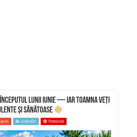
 începutul lunii iunie — iar toamna veți
ulente și sănătoase
upon
LinkedIn
Pinterest