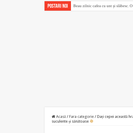
Postari noi
Beau zilnic cafea cu unt și slăbesc. O
Acasă
/
Fara categorie
/
Dați cepei această hra
suculente și sănătoase