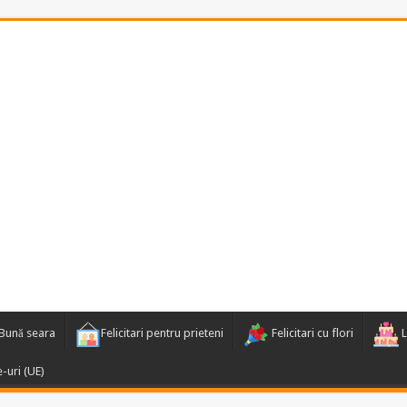
Bună seara
Felicitari pentru prieteni
Felicitari cu flori
L
e-uri (UE)