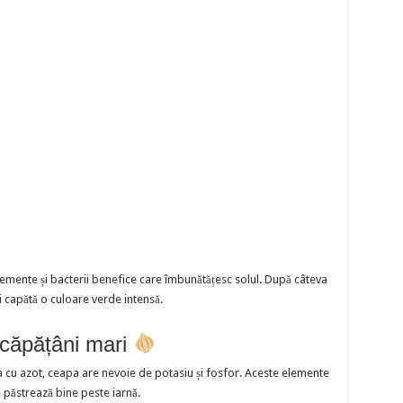
lemente și bacterii benefice care îmbunătățesc solul. După câteva
i capătă o culoare verde intensă.
căpățâni mari
 cu azot, ceapa are nevoie de potasiu și fosfor. Aceste elemente
e păstrează bine peste iarnă.