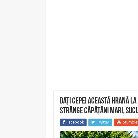
Dați cepei această hrană la
strânge căpățâni mari, suc
Facebook
Twitter
Stumble