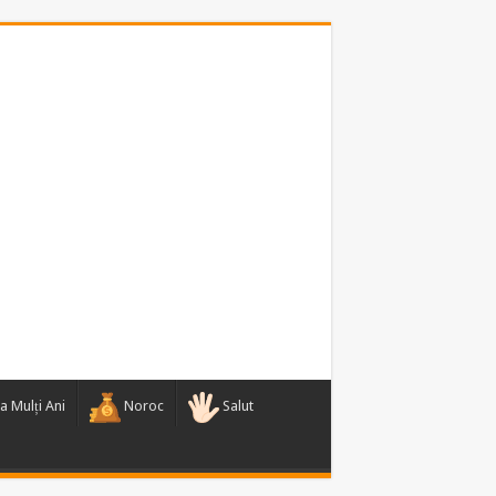
a Mulți Ani
Noroc
Salut