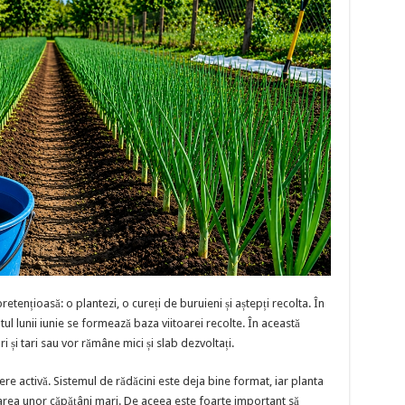
etențioasă: o plantezi, o cureți de buruieni și aștepți recolta. În
putul lunii iunie se formează baza viitoarei recolte. În această
 și tari sau vor rămâne mici și slab dezvoltați.
tere activă. Sistemul de rădăcini este deja bine format, iar planta
rea unor căpățâni mari. De aceea este foarte important să