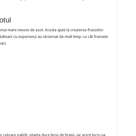
otul
mai mare nevoie de azot. Acesta ajută la creșterea frunzelor
rădinarii cu experiență au observat de mult timp: cu cât frunzele
ari.
o culoare palidă, planta duce lipsă de hrană, iar acest lucru va