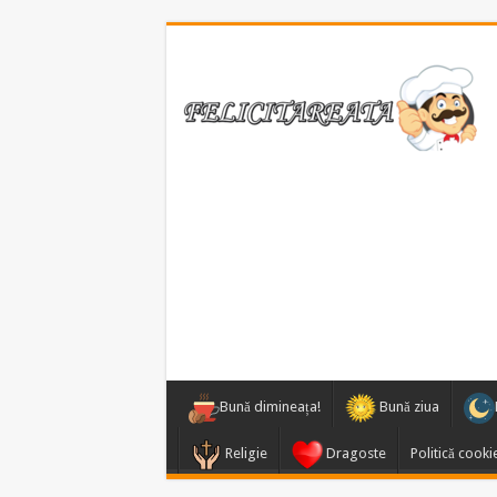
Bună dimineața!
Bună ziua
Religie
Dragoste
Politică cooki