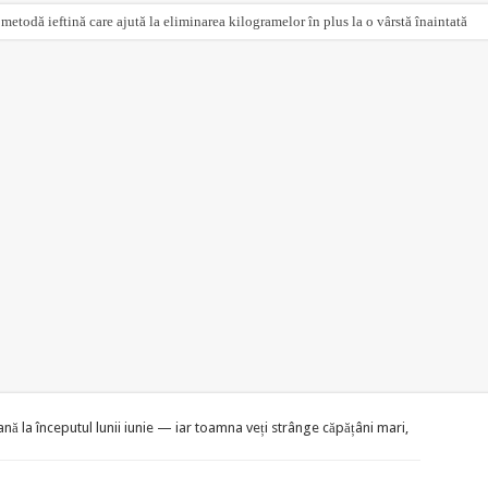
 metodă ieftină care ajută la eliminarea kilogramelor în plus la o vârstă înaintată
nă la începutul lunii iunie — iar toamna veți strânge căpățâni mari,