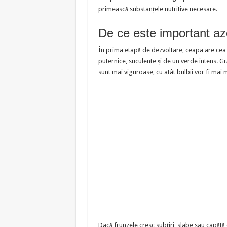
primească substanțele nutritive necesare.
De ce este important az
În prima etapă de dezvoltare, ceapa are cea 
puternice, suculente și de un verde intens. G
sunt mai viguroase, cu atât bulbii vor fi mai m
Dacă frunzele cresc subțiri, slabe sau capătă 