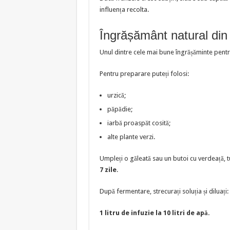
influența recolta.
Îngrășământ natural din
Unul dintre cele mai bune îngrășăminte pentru 
Pentru preparare puteți folosi:
urzică;
păpădie;
iarbă proaspăt cosită;
alte plante verzi.
Umpleți o găleată sau un butoi cu verdeață, t
7 zile
.
După fermentare, strecurați soluția și diluați:
1 litru de infuzie la 10 litri de apă.