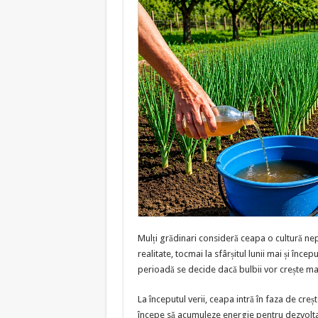
Mulți grădinari consideră ceapa o cultură nepr
realitate, tocmai la sfârșitul lunii mai și înce
perioadă se decide dacă bulbii vor crește mari
La începutul verii, ceapa intră în faza de creș
începe să acumuleze energie pentru dezvolta