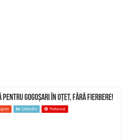
 pentru gogoșari în oțet, fără fierbere!
upon
LinkedIn
Pinterest