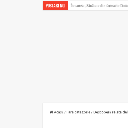
Postari noi
Beau zilnic cafea cu unt și slăbesc. O
Acasă
/
Fara categorie
/
Descoperă rețeta deli