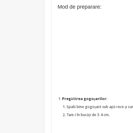
Mod de preparare:
Pregătirea gogoșarilor:
Spală bine gogoșarii sub apă rece și cur
Taie-i în bucăți de 3-4 cm.