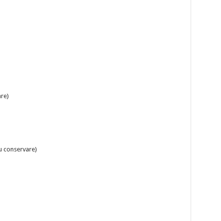
are)
ru conservare)