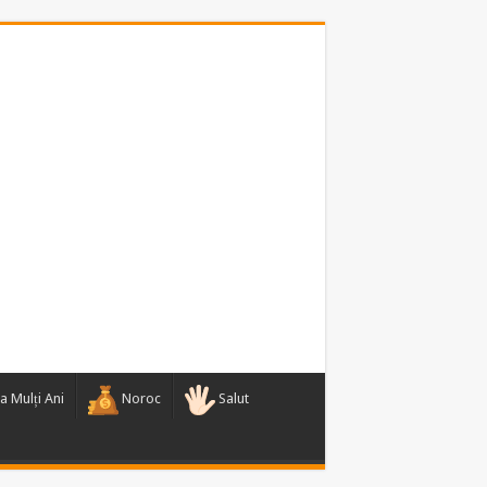
a Mulți Ani
Noroc
Salut