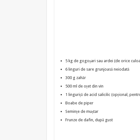
5 kg de gogoșari sau ardei (de orice culo
6 linguri de sare grunjoasă neiodată
300 g zahăr
500 ml de oțet din vin
1 linguriță de acid salicilic (opțional, pent
Boabe de piper
Semințe de muștar
Frunze de dafin, după gust