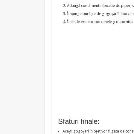
Adaugă condimente (boabe de piper, sem
Împinge bucățile de gogoșar în borcane
Închide ermetic borcanele și depozitează
Sfaturi finale:
Acești gogoșari în oțet vor fi gata de co