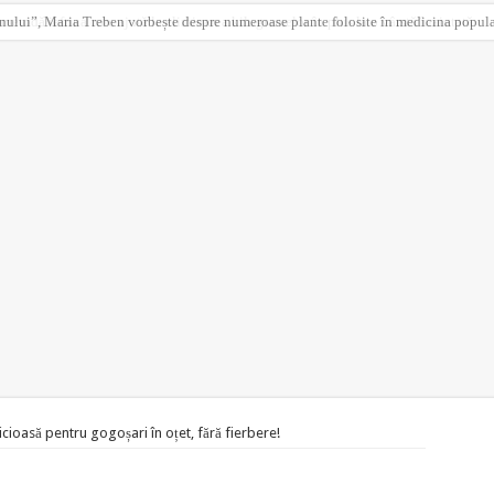
 metodă ieftină care ajută la eliminarea kilogramelor în plus la o vârstă înaintată
cioasă pentru gogoșari în oțet, fără fierbere!