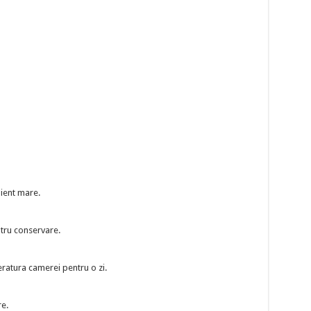
pient mare.
ntru conservare.
eratura camerei pentru o zi.
e.