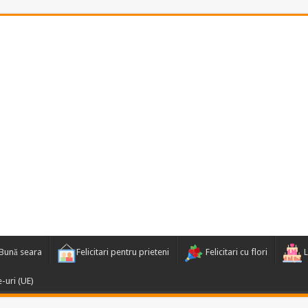
Bună seara
Felicitari pentru prieteni
Felicitari cu flori
L
e-uri (UE)