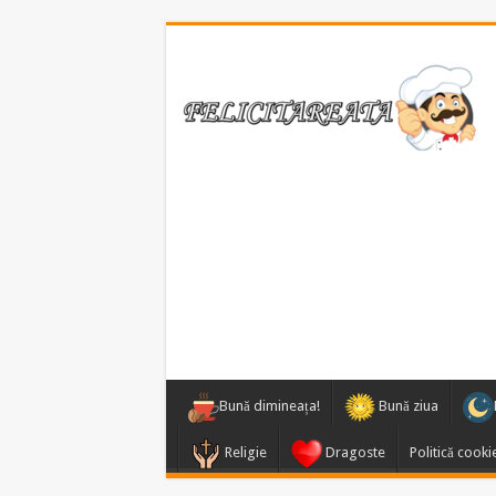
Bună dimineața!
Bună ziua
Religie
Dragoste
Politică cooki