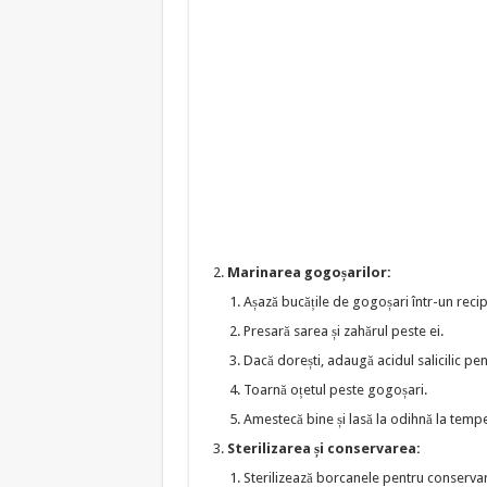
Marinarea gogoșarilor:
Așază bucățile de gogoșari într-un reci
Presară sarea și zahărul peste ei.
Dacă dorești, adaugă acidul salicilic pe
Toarnă oțetul peste gogoșari.
Amestecă bine și lasă la odihnă la temp
Sterilizarea și conservarea:
Sterilizează borcanele pentru conservar