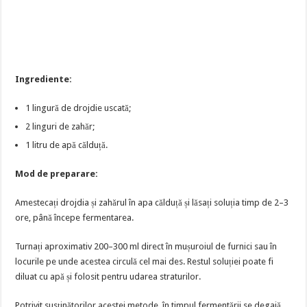
Ingrediente:
1 lingură de drojdie uscată;
2 linguri de zahăr;
1 litru de apă călduță.
Mod de preparare:
Amestecați drojdia și zahărul în apa călduță și lăsați soluția timp de 2–3
ore, până începe fermentarea.
Turnați aproximativ 200–300 ml direct în mușuroiul de furnici sau în
locurile pe unde acestea circulă cel mai des. Restul soluției poate fi
diluat cu apă și folosit pentru udarea straturilor.
Potrivit susținătorilor acestei metode, în timpul fermentării se degajă