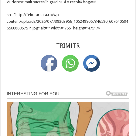
Vă doresc mult succes în grădină și o recoltă bogată!
src=”http://felicitareata.ro/wp-
content/uploads/2026/07/738303956_1052489067346580_607640594
6560869575_n.jpg” alt=”” width=”755″ height=”475″ />
TRIMITR