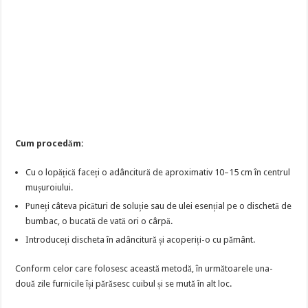
Cum procedăm:
Cu o lopățică faceți o adâncitură de aproximativ 10–15 cm în centrul
mușuroiului.
Puneți câteva picături de soluție sau de ulei esențial pe o dischetă de
bumbac, o bucată de vată ori o cârpă.
Introduceți discheta în adâncitură și acoperiți-o cu pământ.
Conform celor care folosesc această metodă, în următoarele una-
două zile furnicile își părăsesc cuibul și se mută în alt loc.