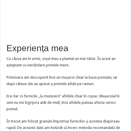
Experiența mea
Cu câțiva ani în urmă, soțul meu a plantat un măr tânăr. În acest an
așteptam cu nerăbdare primele mere.
Primăvara am descoperit însă un mușuroi chiar la baza pomului, iar
după câteva zile au apărut și primele afide pe ramuri.
Era clar că furnicile „își mutaseră” afidele chiar în copac. Mușuroiul în
sine nu mă îngrijora atât de mult, însă afidele puteau afecta serios
pomul.
În trecut am folosit granule împotriva furnicilor și acestea dispăreau
rapid. De această dată am hotărât să încerc metoda recomandată de