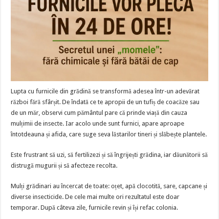
Lupta cu furnicile din grădină se transformă adesea într-un adevărat
război fără sfârșit. De îndată ce te apropii de un tufiș de coacăze sau
de un măr, observi cum pământul pare că prinde viață din cauza
mulțimii de insecte. Iar acolo unde sunt furnici, apare aproape
întotdeauna și afida, care suge seva lăstarilor tineri și slăbește plantele.
Este frustrant să uzi, să fertilizezi și să îngrijești grădina, iar dăunătorii să
distrugă mugurii și să afecteze recolta.
Mulți grădinari au încercat de toate: oțet, apă clocotită, sare, capcane și
diverse insecticide. De cele mai multe ori rezultatul este doar
temporar. După câteva zile, furnicile revin și își refac colonia.