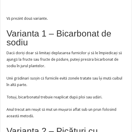
Vă prezint două variante.
Varianta 1 – Bicarbonat de
sodiu
Dacă doriți doar să limitați deplasarea furnicilor și să le împiedicați să
ajungă la fructe sau fructe de pădure, puteți presăra bicarbonat de
sodiu în jurul plantelor.
Unii grădinari susțin că furnicile evită zonele tratate sau își mută cuibul
în altă parte.
Totuși, bicarbonatul trebuie reaplicat după ploi sau udări.
Anul trecut am reușit să mut un mușuroi aflat sub un prun folosind
această metodă.
Varianta 2 – Picături cu