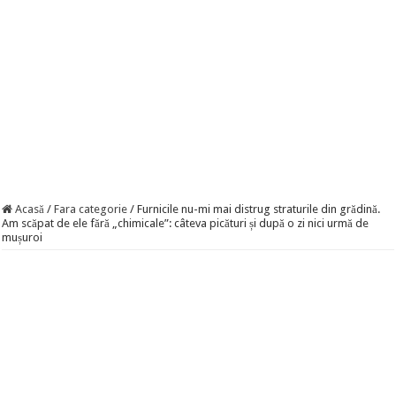
Acasă
/
Fara categorie
/
Furnicile nu-mi mai distrug straturile din grădină.
Am scăpat de ele fără „chimicale”: câteva picături și după o zi nici urmă de
mușuroi