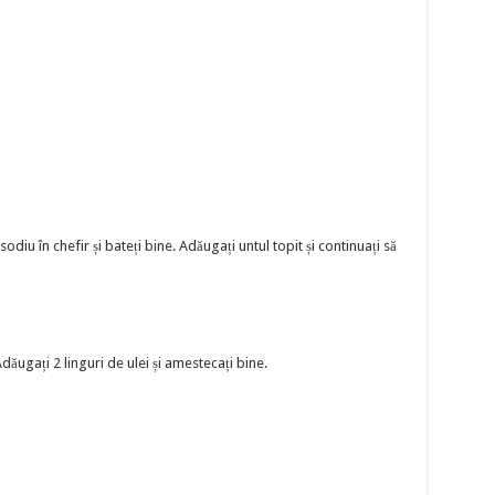
odiu în chefir și bateți bine. Adăugați untul topit și continuați să
Adăugați 2 linguri de ulei și amestecați bine.