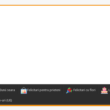
Bună seara
Felicitari pentru prieteni
Felicitari cu flori
L
e-uri (UE)