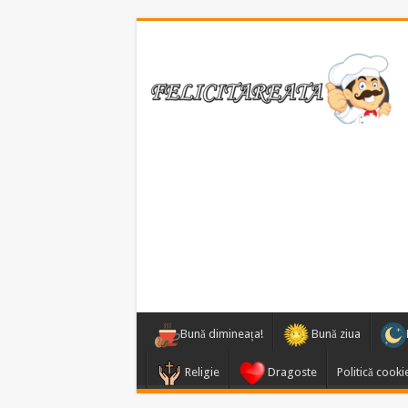
Bună dimineața!
Bună ziua
Religie
Dragoste
Politică cooki