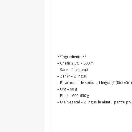
**Ingrediente:**
– Chefir 2,5% – 500 ml
– Sare – 1 linguriță
– Zahăr – 2 linguri
– Bicarbonat de sodiu – 1 linguriță (fără vârf)
– Unt – 60 g
– Făină – 600-650 g
– Ulei vegetal – 2 linguri în aluat + pentru prăj