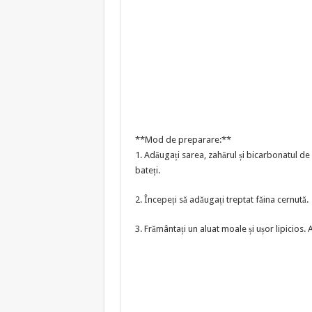
**Mod de preparare:**
1. Adăugați sarea, zahărul și bicarbonatul de s
bateți.
2. Începeți să adăugați treptat făina cernută.
3. Frământați un aluat moale și ușor lipicios. 