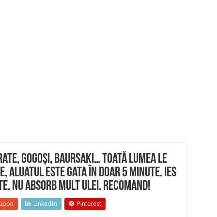
rate, gogoși, baursaki… toată lumea le
e, aluatul este gata în doar 5 minute. Ies
te. Nu absorb mult ulei. Recomand!
upon
LinkedIn
Pinterest