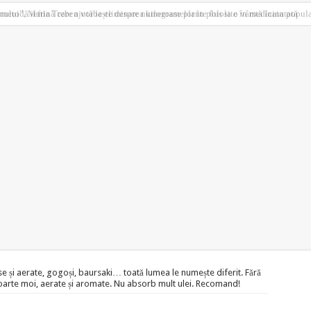
 metodă ieftină care ajută la eliminarea kilogramelor în plus la o vârstă înaintată
 și aerate, gogoși, baursaki… toată lumea le numește diferit. Fără
 foarte moi, aerate și aromate. Nu absorb mult ulei. Recomand!