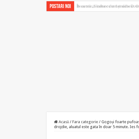
Postari noi
Beau zilnic cafea cu unt și slăbesc. O
Acasă
/
Fara categorie
/
Gogoși foarte pufoase
drojdie, aluatul este gata în doar 5 minute. Ies