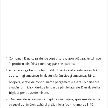
Combinați făina cu praful de copt și sarea, apoi adăugați untul rece
în produsul din făină și măcinați până se sfărâmă.
Amestecați galbenusurile cu zahărul până când acesta se dizolvă,
apoi turnați amestecul în aluatul sfărâmicios și amestecați bine.
Acoperiți o tavă de copt cu hârtie pergament și așezați o parte din
aluat în formă, lipindu-l pe fund și pe părțile laterale. Dați aluatul la
frigider pentru 20 de minute.
Tăiați merele în felii mari, îndepărtați semințele, apoi amestecați-le
cu sucul de lămâie și zahărul și gătiți-le la foc mic timp de 8-10