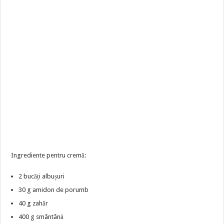
Ingrediente pentru cremă:
2 bucăți albușuri
30 g amidon de porumb
40 g zahăr
400 g smântână