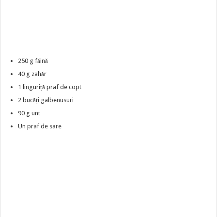
250 g făină
40 g zahăr
1 linguriță praf de copt
2 bucăți galbenusuri
90 g unt
Un praf de sare