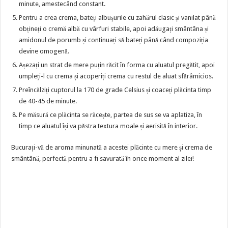
minute, amestecând constant.
Pentru a crea crema, bateți albușurile cu zahărul clasic și vanilat până
obțineți o cremă albă cu vârfuri stabile, apoi adăugați smântâna și
amidonul de porumb și continuați să bateți până când compoziția
devine omogenă.
Așezați un strat de mere puțin răcit în forma cu aluatul pregătit, apoi
umpleți-l cu crema și acoperiți crema cu restul de aluat sfărâmicios.
Preîncălziți cuptorul la 170 de grade Celsius și coaceți plăcinta timp
de 40-45 de minute.
Pe măsură ce plăcinta se răcește, partea de sus se va aplatiza, în
timp ce aluatul își va păstra textura moale și aerisită în interior.
Bucurați-vă de aroma minunată a acestei plăcinte cu mere și crema de
smântână, perfectă pentru a fi savurată în orice moment al zilei!