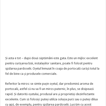
Și asta e tot – după două săptămâni este gata. Este un mijloc excelent
pentru curățarea băii, instalațiilor sanitare, poate fi folosit pentru
spălarea pardoselii. Oțetul înmuiat în coaja de portocală curăță totul la
fel de bine ca și produsele comerciale.
Referitor la miros: se simte puțin oțetul, dar predomină aroma de
portocală, astfel că nu va fi un miros puternic, în plus, se disipează
rapid. Și datorită oțetului, produsul are și proprietăți dezinfectante
excelente. Cum să folosiți: puteți utiliza soluția pură sau o puteți dilua
cu apă, de exemplu, pentru spălarea pardoselii. Lucrăm cu acest