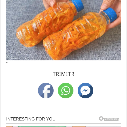
”
TRIMITR