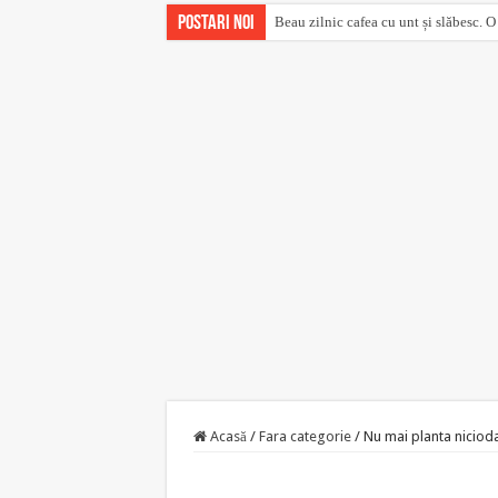
Postari noi
Beau zilnic cafea cu unt și slăbesc. O
Acasă
/
Fara categorie
/
Nu mai planta niciodat