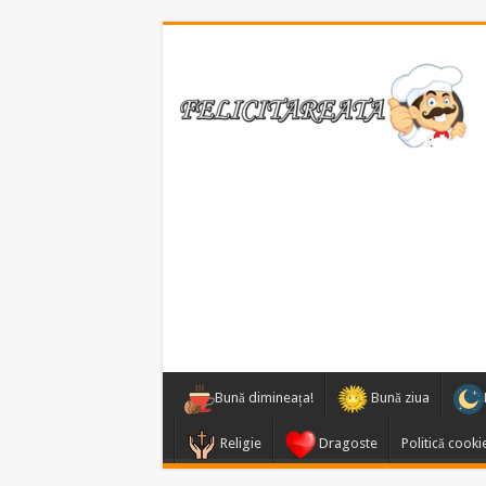
Bună dimineața!
Bună ziua
Religie
Dragoste
Politică cooki