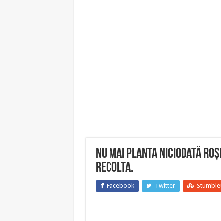
Nu mai planta niciodată roș
recolta.
Facebook
Twitter
Stumble