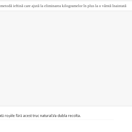
 metodă ieftină care ajută la eliminarea kilogramelor în plus la o vârstă înaintată
ă roșiile fără acest truc natural.Va dubla recolta.