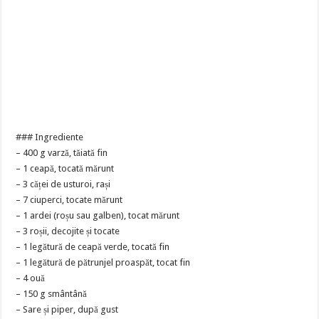
### Ingrediente
– 400 g varză, tăiată fin
– 1 ceapă, tocată mărunt
– 3 căței de usturoi, rași
– 7 ciuperci, tocate mărunt
– 1 ardei (roșu sau galben), tocat mărunt
– 3 roșii, decojite și tocate
– 1 legătură de ceapă verde, tocată fin
– 1 legătură de pătrunjel proaspăt, tocat fin
– 4 ouă
– 150 g smântână
– Sare și piper, după gust