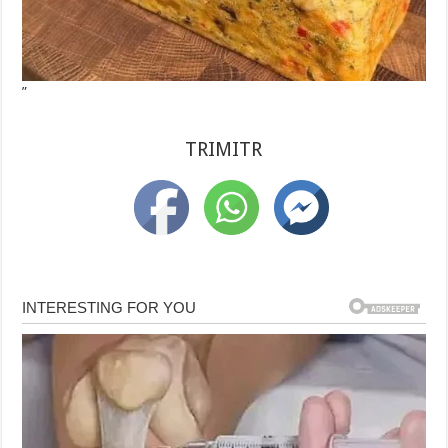
”
TRIMITR