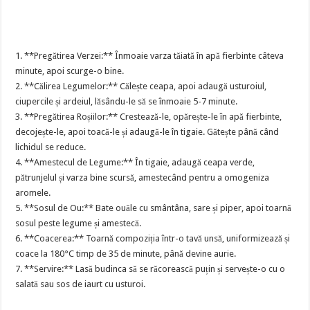
1. **Pregătirea Verzei:** Înmoaie varza tăiată în apă fierbinte câteva
minute, apoi scurge-o bine.
2. **Călirea Legumelor:** Călește ceapa, apoi adaugă usturoiul,
ciupercile și ardeiul, lăsându-le să se înmoaie 5-7 minute.
3. **Pregătirea Roșiilor:** Crestează-le, opărește-le în apă fierbinte,
decojește-le, apoi toacă-le și adaugă-le în tigaie. Gătește până când
lichidul se reduce.
4. **Amestecul de Legume:** În tigaie, adaugă ceapa verde,
pătrunjelul și varza bine scursă, amestecând pentru a omogeniza
aromele.
5. **Sosul de Ou:** Bate ouăle cu smântâna, sare și piper, apoi toarnă
sosul peste legume și amestecă.
6. **Coacerea:** Toarnă compoziția într-o tavă unsă, uniformizează și
coace la 180°C timp de 35 de minute, până devine aurie.
7. **Servire:** Lasă budinca să se răcorească puțin și servește-o cu o
salată sau sos de iaurt cu usturoi.