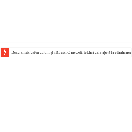
Beau zilnic cafea cu unt și slăbesc. O metodă ieftină care ajută la eliminarea