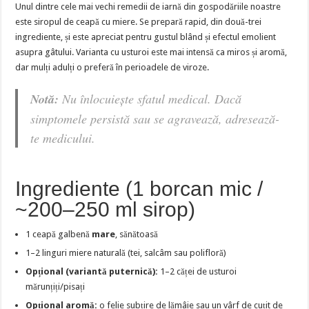
Unul dintre cele mai vechi remedii de iarnă din gospodăriile noastre
este siropul de ceapă cu miere. Se prepară rapid, din două-trei
ingrediente, și este apreciat pentru gustul blând și efectul emolient
asupra gâtului. Varianta cu usturoi este mai intensă ca miros și aromă,
dar mulți adulți o preferă în perioadele de viroze.
Notă:
Nu înlocuiește sfatul medical. Dacă
simptomele persistă sau se agravează, adresează-
te medicului.
Ingrediente (1 borcan mic /
~200–250 ml sirop)
1 ceapă galbenă
mare
, sănătoasă
1–2 linguri miere naturală (tei, salcâm sau polifloră)
Opțional (variantă puternică):
1–2 căței de usturoi
mărunțiți/pisați
Opțional aromă:
o felie subțire de lămâie sau un vârf de cuțit de