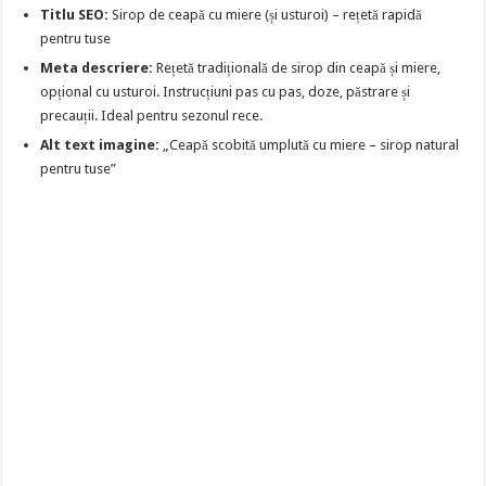
Titlu SEO:
Sirop de ceapă cu miere (și usturoi) – rețetă rapidă
pentru tuse
Meta descriere:
Rețetă tradițională de sirop din ceapă și miere,
opțional cu usturoi. Instrucțiuni pas cu pas, doze, păstrare și
precauții. Ideal pentru sezonul rece.
Alt text imagine:
„Ceapă scobită umplută cu miere – sirop natural
pentru tuse”