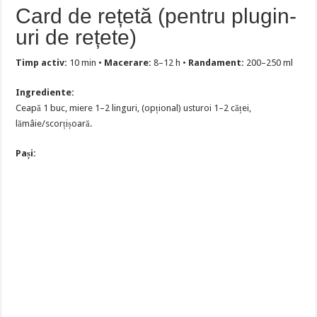
Card de rețetă (pentru plugin-
uri de rețete)
Timp activ:
10 min •
Macerare:
8–12 h •
Randament:
200–250 ml
Ingrediente:
Ceapă 1 buc, miere 1–2 linguri, (opțional) usturoi 1–2 căței,
lămâie/scorțișoară.
Pași: