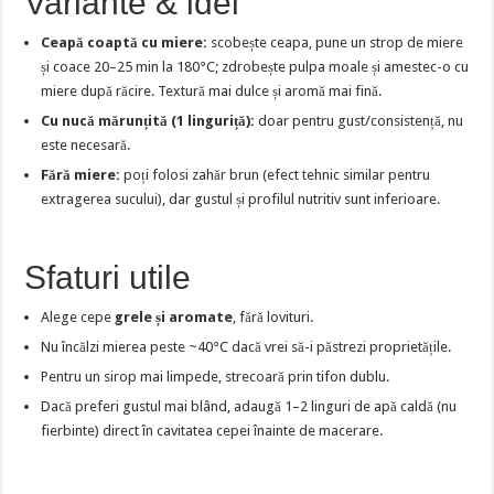
Variante & idei
Ceapă coaptă cu miere:
scobește ceapa, pune un strop de miere
și coace 20–25 min la 180°C; zdrobește pulpa moale și amestec-o cu
miere după răcire. Textură mai dulce și aromă mai fină.
Cu nucă mărunțită (1 linguriță):
doar pentru gust/consistență, nu
este necesară.
Fără miere:
poți folosi zahăr brun (efect tehnic similar pentru
extragerea sucului), dar gustul și profilul nutritiv sunt inferioare.
Sfaturi utile
Alege cepe
grele și aromate
, fără lovituri.
Nu încălzi mierea peste ~40°C dacă vrei să-i păstrezi proprietățile.
Pentru un sirop mai limpede, strecoară prin tifon dublu.
Dacă preferi gustul mai blând, adaugă 1–2 linguri de apă caldă (nu
fierbinte) direct în cavitatea cepei înainte de macerare.