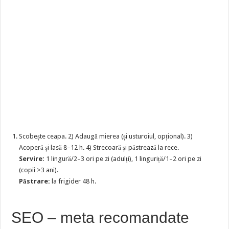
Scobește ceapa. 2) Adaugă mierea (și usturoiul, opțional). 3)
Acoperă și lasă 8–12 h. 4) Strecoară și păstrează la rece.
Servire:
1 lingură/2–3 ori pe zi (adulți), 1 linguriță/1–2 ori pe zi
(copii >3 ani).
Păstrare:
la frigider 48 h.
SEO – meta recomandate