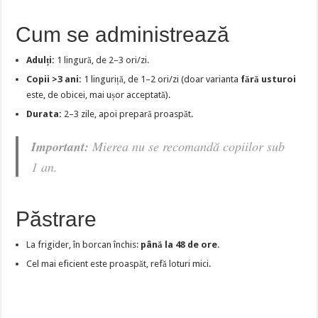
Cum se administrează
Adulți:
1 lingură, de 2–3 ori/zi.
Copii >3 ani:
1 linguriță, de 1–2 ori/zi (doar varianta
fără usturoi
este, de obicei, mai ușor acceptată).
Durata:
2–3 zile, apoi prepară proaspăt.
Important:
Mierea nu se recomandă copiilor sub
1 an.
Păstrare
La frigider, în borcan închis:
până la 48 de ore
.
Cel mai eficient este proaspăt, refă loturi mici.