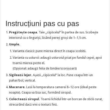
Instrucțiuni pas cu pas
Pregătește ceapa.
Taie „căpăcelul” în partea de sus. Scobește
interiorul cu o linguriță, lăsând pereți groși de 1–1,5 cm.
Umple.
Varianta clasică: pune mierea direct în ceapa scobită.
Varianta cu usturoi: adaugă usturoiul pisat pe fundul cepei, apoi
toarnă mierea peste el.
(Opțional: adaugă felia de lămâie/scorțișoară)
Sigilează lejer.
Așază „căpăcelul” la loc. Pune ceapa într-un
pahar/bol, vertical.
Macerare.
Lasă la temperatura camerei 8–12 ore (ideal peste
noapte). Ceapa va lăsa suc, formând siropul.
Colectează siropul.
Toarnă lichidul într-un borcan de sticlă curat,
strecurând dacă vrei o textură fină.