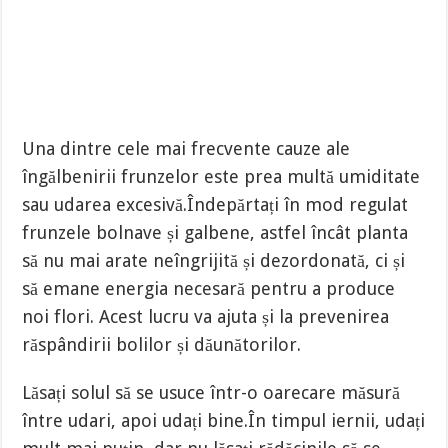
Una dintre cele mai frecvente cauze ale
îngălbenirii frunzelor este prea multă umiditate
sau udarea excesivă.Îndepărtați în mod regulat
frunzele bolnave și galbene, astfel încât planta
să nu mai arate neîngrijită și dezordonată, ci și
să emane energia necesară pentru a produce
noi flori. Acest lucru va ajuta și la prevenirea
răspândirii bolilor și dăunătorilor.
Lăsați solul să se usuce într-o oarecare măsură
între udari, apoi udați bine.În timpul iernii, udați