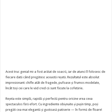
Acest truc genial mi-a fost arătat de soacră, iar de atunci îl folosesc de
fiecare dată când pregătesc această rețetă. Rezultatul este absolut
impresionant: chifle atât de fragede, pufoase și frumos modelate,
încât toți cei care le văd cred că sunt făcute la cofetărie.
Rețeta este simplă, rapidă și perfectă pentru oricine vrea ceva
spectaculos fără efort. Cu ingrediente obișnuite și puțin timp, poți
pregăti cea mai elegantă și gustoasă patiserie — în formă de floare!