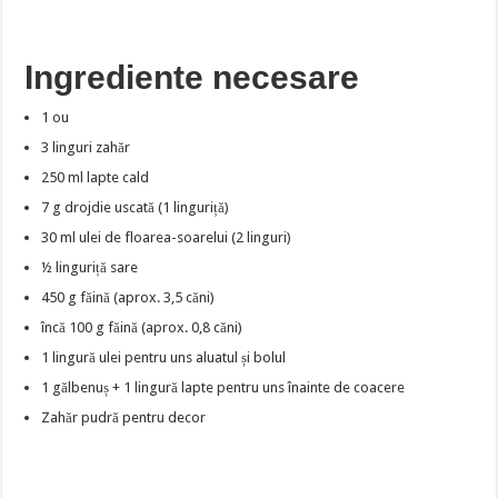
Ingrediente necesare
1 ou
3 linguri zahăr
250 ml lapte cald
7 g drojdie uscată (1 linguriță)
30 ml ulei de floarea-soarelui (2 linguri)
½ linguriță sare
450 g făină (aprox. 3,5 căni)
încă 100 g făină (aprox. 0,8 căni)
1 lingură ulei pentru uns aluatul și bolul
1 gălbenuș + 1 lingură lapte pentru uns înainte de coacere
Zahăr pudră pentru decor