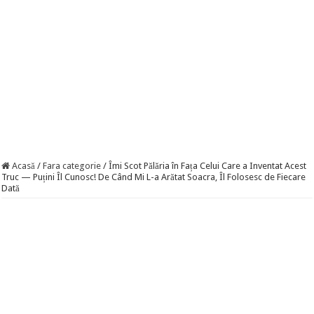
Acasă
/
Fara categorie
/
Îmi Scot Pălăria în Fața Celui Care a Inventat Acest
Truc — Puțini Îl Cunosc! De Când Mi L-a Arătat Soacra, Îl Folosesc de Fiecare
Dată