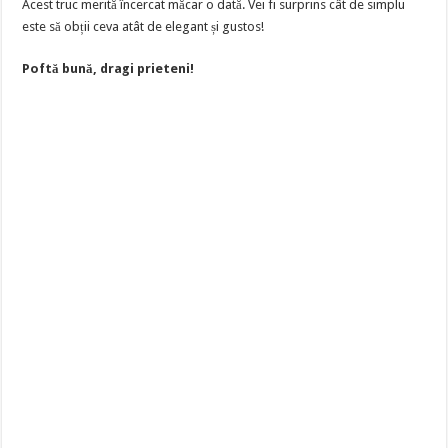
Acest truc merită încercat măcar o dată. Vei fi surprins cât de simplu
este să obții ceva atât de elegant și gustos!
Poftă bună, dragi prieteni!