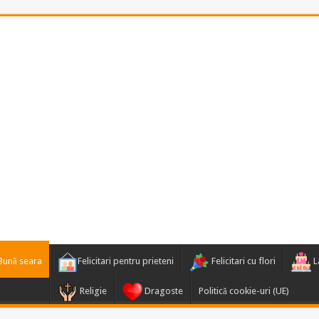
Bună seara
Felicitari pentru prieteni
Felicitari cu flori
La
Religie
Dragoste
Politică cookie-uri (UE)