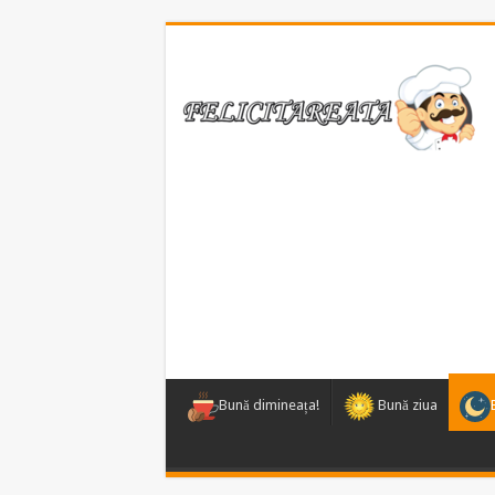
Bună dimineața!
Bună ziua