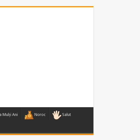
 Mulți Ani
Noroc
Salut