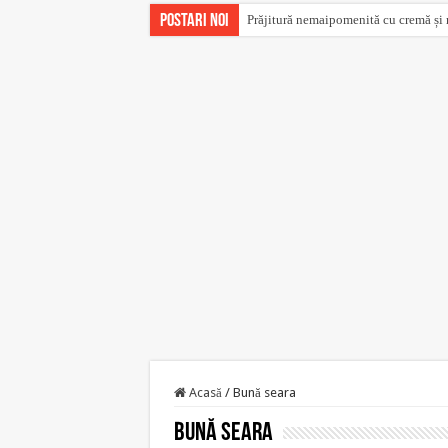
Postari noi
Prăjitură nemaipomenită cu cremă și m
În cartea „Sănătate din farmacia Domn
Acasă
/
Bună seara
Bună seara