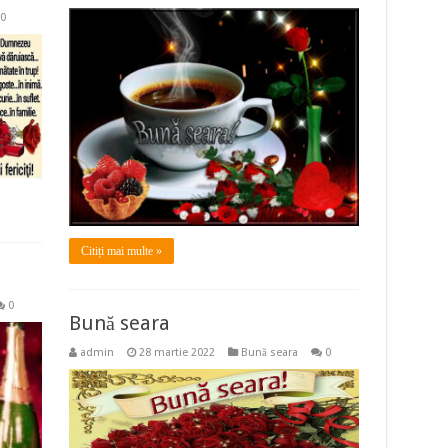
0
Citiți mai multe »
0
Bună seara
admin
28 martie 2022
Bună seara
0