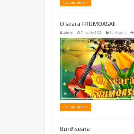
Citiți mai multe »
O seara FRUMOASA!!
admin
7 martie 2022
Bună seara
Citiți mai multe »
Bună seara