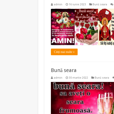
admin
16 iunie 2023
Bună seara
Citiți mai multe »
Bună seara
admin
30 martie 2022
Bună seara