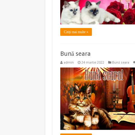
Citiți mai multe »
Bună seara
admin
24 martie 2022
Bună seara