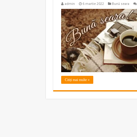
admin
6 martie 2022
Bună seara
Citiți mai multe »