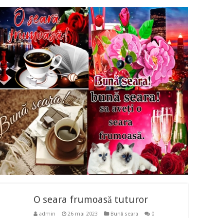
O seara frumoasă tuturor
admin
26 mai 2023
Bună seara
0