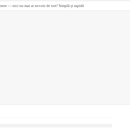
ere — nici nu mai ai nevoie de tort! Simplă și rapidă
ului”, Maria Treben vorbește despre numeroase plante folosite în medicina populară. P