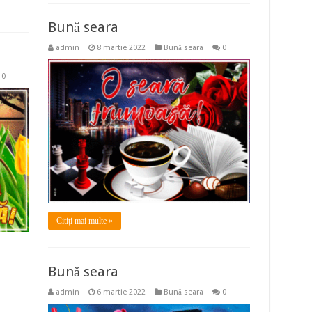
Bună seara
admin
8 martie 2022
Bună seara
0
0
Citiți mai multe »
Bună seara
admin
6 martie 2022
Bună seara
0