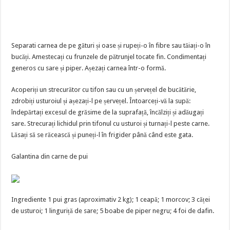
Separati carnea de pe gături și oase și rupeți-o în fibre sau tăiați-o în
bucăți. Amestecați cu frunzele de pătrunjel tocate fin. Condimentați
generos cu sare și piper. Așezați carnea într-o formă.
Acoperiți un strecurător cu tifon sau cu un șervețel de bucătărie,
zdrobiți usturoiul și așezați-l pe șervețel. Întoarceți-vă la supă:
îndepărtați excesul de grăsime de la suprafață, încălziți și adăugați
sare. Strecurați lichidul prin tifonul cu usturoi și turnați-l peste carne.
Lăsați să se răcească și puneți-l în frigider până când este gata.
Galantina din carne de pui
Ingrediente 1 pui gras (aproximativ 2 kg); 1 ceapă; 1 morcov; 3 căței
de usturoi; 1 linguriță de sare; 5 boabe de piper negru; 4 foi de dafin.