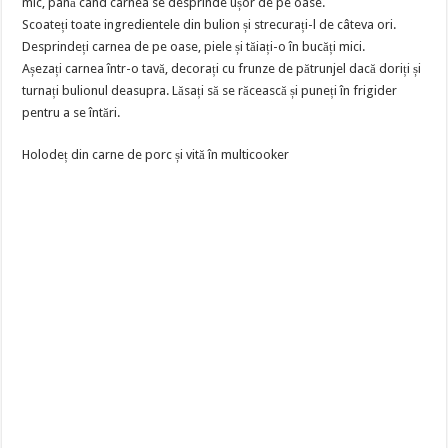
mic, până când carnea se desprinde ușor de pe oase.
Scoateți toate ingredientele din bulion și strecurați-l de câteva ori.
Desprindeți carnea de pe oase, piele și tăiați-o în bucăți mici.
Așezați carnea într-o tavă, decorați cu frunze de pătrunjel dacă doriți și
turnați bulionul deasupra. Lăsați să se răcească și puneți în frigider
pentru a se întări.
Holodeț din carne de porc și vită în multicooker