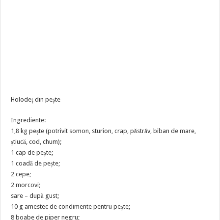
Holodeț din pește
Ingrediente:
1,8 kg pește (potrivit somon, sturion, crap, păstrăv, biban de mare,
știucă, cod, chum);
1 cap de pește;
1 coadă de pește;
2 cepe;
2 morcovi;
sare – după gust;
10 g amestec de condimente pentru pește;
8 boabe de piper negru;