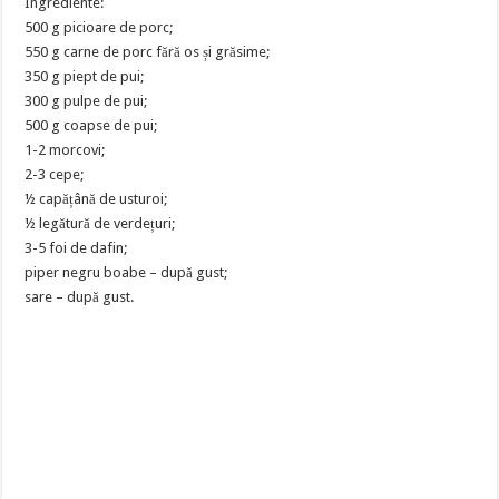
Ingrediente:
500 g picioare de porc;
550 g carne de porc fără os și grăsime;
350 g piept de pui;
300 g pulpe de pui;
500 g coapse de pui;
1-2 morcovi;
2-3 cepe;
½ capățână de usturoi;
½ legătură de verdețuri;
3-5 foi de dafin;
piper negru boabe – după gust;
sare – după gust.