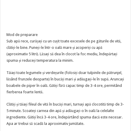
Mod de preparare
Sub apă rece, curățați cu un cuțit toate excesele de pe găturile de vită,
clătiți-le bine. Puneți-le într-o oală mare și acoperiți cu apă
(aproximativ 5 litri). Lăsați să dea în clocot la foc mediu, îndepărtați
spuma și reduceți temperatura la minim.
Tăiați toate legumele și verdețurile (folosiți doar tulpinile de pătrunjel,
lăsând frunzele deoparte) în bucăți mari și adăugați-le în supă. Aruncați
boabele de piper în oală. Gătiți fără capac timp de 3-4 ore, permitând
fierberea foarte lentă.
Clătiți și tăiați fileul de vită în bucăți mari, turnați apă clocotită timp de 3-
5 minute. Scoateți carnea din apă și adăugați-o în oală la celelalte
ingrediente. Gătiți încă 3-4 ore, îndepărtând spuma dacă este necesar.
Apa ar trebui să scadă la aproximativ jumătate.