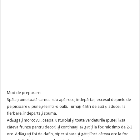
Mod de preparare:
Spălați bine toată carnea sub apă rece, îndepărtați excesul de piele de
pe picioare și puneți-le într-o oală. Turnați 4 litri de apă și aduceți la
fierbere, îndepărtați spuma.
Adăugați morcovul, ceapa, usturoiul și toate verdeturile (puteți lăsa
câteva frunze pentru decor) și continuați să gătiți la foc mic timp de 2-3
ore. Adăugați foi de dafin, piper și sare și gătiți încă câteva ore la foc