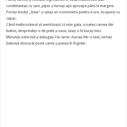
condimentați cu sare, piper și turnați apă aproape până la margine.
Porniți modul „Stew” și setați un cronometru pentru 6 ore. Acoperiți cu
capac.
Când multicookerul vă avertizează că este gata, scoateți carnea din
bulion, desprindeți-o de piele și oase, tăiați-o în bucăți mici.
Mărunțiți usturoiul și adăugați-l la carne. Așezați într-o tavă, turnați
bulionul strecurat peste carne și puneți în frigider.