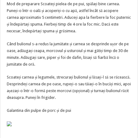
Mod de preparare Scoateți pielea de pe pui, spălați bine carnea.
Puneți-o într-o oală și acoperiți-o cu apă, astfel încât să acopere
carnea aproximativ 5 centimetri. Aduceți apa la fierbere la foc puternic
și îndepărtați spuma. Fierbeți timp de 4 ore la foc mic. Dacă este
necesar, îndepărtați spuma și grăsimea.
Când bulionul s-a redus la jumătate și carnea se desprinde ușor de pe
oase, adăugați ceapa, morcovul și usturoiul și mai gătiți timp de 30 de
minute. Adăugați sare, piper și foi de dafin, lăsați să fiarbă încă o
jumătate de oră.
Scoateți carnea și legumele, strecurați bulionul și lăsați-l să se răcească.
Desprindeți carnea de pe oase, rupeți-o sau tăiați-o în bucăți mici, apoi
așezați-o într-o formă peste morcovi (opțional) și turnați bulionul răcit
deasupra. Puneți în frigider.
Galantina din pulpe de porc și de pui