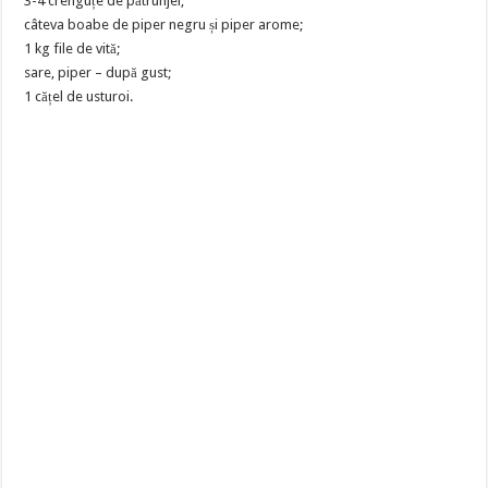
3-4 crenguțe de pătrunjel;
câteva boabe de piper negru și piper arome;
1 kg file de vită;
sare, piper – după gust;
1 cățel de usturoi.