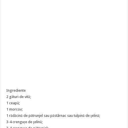
Ingrediente
2 gături de vită;
1 ceapă;
1 morcov;
1 rădăcină de pătrunjel sau păstârnac sau tulpină de ţelină;
3-4 crenguțe de ţelină;