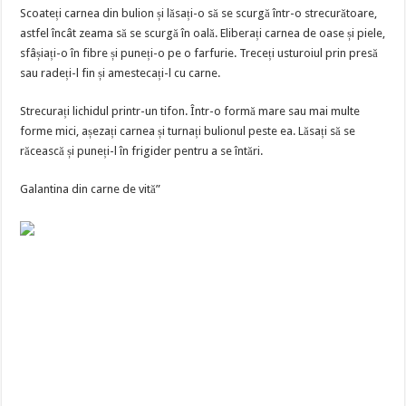
Scoateți carnea din bulion și lăsați-o să se scurgă într-o strecurătoare,
astfel încât zeama să se scurgă în oală. Eliberați carnea de oase și piele,
sfâșiați-o în fibre și puneți-o pe o farfurie. Treceți usturoiul prin presă
sau radeți-l fin și amestecați-l cu carne.
Strecurați lichidul printr-un tifon. Într-o formă mare sau mai multe
forme mici, așezați carnea și turnați bulionul peste ea. Lăsați să se
răcească și puneți-l în frigider pentru a se întări.
Galantina din carne de vită”