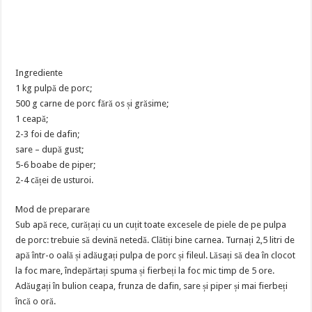
Ingrediente
1 kg pulpă de porc;
500 g carne de porc fără os și grăsime;
1 ceapă;
2-3 foi de dafin;
sare – după gust;
5-6 boabe de piper;
2-4 căței de usturoi.
Mod de preparare
Sub apă rece, curățați cu un cuțit toate excesele de piele de pe pulpa
de porc: trebuie să devină netedă. Clătiți bine carnea. Turnați 2,5 litri de
apă într-o oală și adăugați pulpa de porc și fileul. Lăsați să dea în clocot
la foc mare, îndepărtați spuma și fierbeți la foc mic timp de 5 ore.
Adăugați în bulion ceapa, frunza de dafin, sare și piper și mai fierbeți
încă o oră.