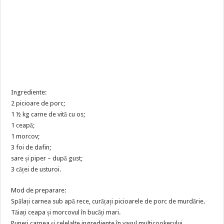
Ingrediente:
2 picioare de porc;
1 ½ kg carne de vită cu os;
1 ceapă;
1 morcov;
3 foi de dafin;
sare și piper – după gust;
3 căței de usturoi.
Mod de preparare:
Spălați carnea sub apă rece, curățați picioarele de porc de murdărie.
Tăiați ceapa și morcovul în bucăți mari.
Puneți carnea și celelalte ingrediente în vasul multicookerului,