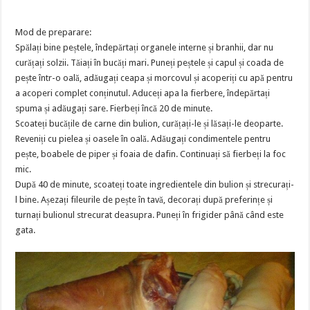
Mod de preparare:
Spălați bine peștele, îndepărtați organele interne și branhii, dar nu
curățați solzii. Tăiați în bucăți mari. Puneți peștele și capul și coada de
pește într-o oală, adăugați ceapa și morcovul și acoperiți cu apă pentru
a acoperi complet conținutul. Aduceți apa la fierbere, îndepărtați
spuma și adăugați sare. Fierbeți încă 20 de minute.
Scoateți bucățile de carne din bulion, curățați-le și lăsați-le deoparte.
Reveniți cu pielea și oasele în oală. Adăugați condimentele pentru
pește, boabele de piper și foaia de dafin. Continuați să fierbeți la foc
mic.
După 40 de minute, scoateți toate ingredientele din bulion și strecurați-
l bine. Așezați fileurile de pește în tavă, decorați după preferințe și
turnați bulionul strecurat deasupra. Puneți în frigider până când este
gata.