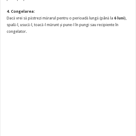
4. Congelarea:
Dacă vrei să păstrezi mărarul pentru o perioadă lungă (până la
6 luni
),
spală-l, usucă-l, toacă-l mărunt și pune-l în pungi sau recipiente în
congelator.