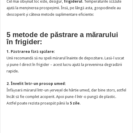
Cel mai obișnuit loc este, desigur,
frigiderul
. Temperaturile scăzute
ajută la menținerea prospețimii. Însă, pe lângă asta, gospodinele au
descoperit și câteva metode suplimentare eficiente:
5 metode de păstrare a mărarului
în frigider:
1. Păstrarea fără spălare:
Unii recomandă să nu speli mărarul înainte de depozitare. Lasă-l uscat
și pune-l direct în frigider – acest lucru ajută la prevenirea degradării
rapide.
2. Învelit într-un prosop umed:
Înfășoară mărarul într-un șervețel de hârtie umed, dar bine stors, astfel
încât să fie complet acoperit. Apoi pune-l într-o pungă de plastic.
Astfel poate rezista proaspăt până la
5 zile
.