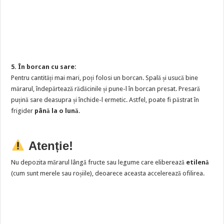
5. În borcan cu sare:
Pentru cantități mai mari, poți folosi un borcan. Spală și usucă bine
mărarul, îndepărtează rădăcinile și pune-l în borcan presat. Presară
puțină sare deasupra și închide-l ermetic. Astfel, poate fi păstrat în
frigider
până la o lună
.
Atenție!
Nu depozita mărarul lângă fructe sau legume care eliberează
etilenă
(cum sunt merele sau roșiile), deoarece aceasta accelerează ofilirea.