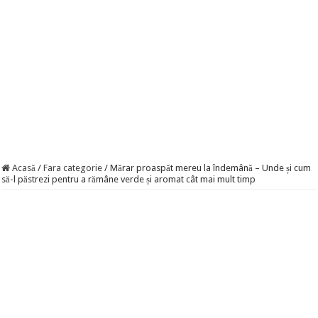
Acasă
/
Fara categorie
/
Mărar proaspăt mereu la îndemână – Unde și cum
să-l păstrezi pentru a rămâne verde și aromat cât mai mult timp