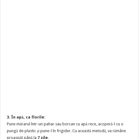
3. În apă, ca florile:
Pune mărarul într-un pahar sau borcan cu apă rece, acoperă-l cu o
pungă de plastic și pune-l în frigider. Cu această metodă, va rămâne
proaspăt până la
7 zile
.