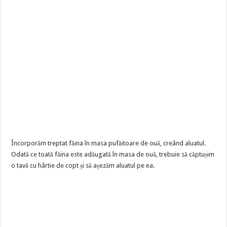
Încorporăm treptat făina în masa pufăitoare de ouă, creând aluatul.
Odată ce toată făina este adăugată în masa de ouă, trebuie să căptușim
o tavă cu hârtie de copt și să așezăm aluatul pe ea.