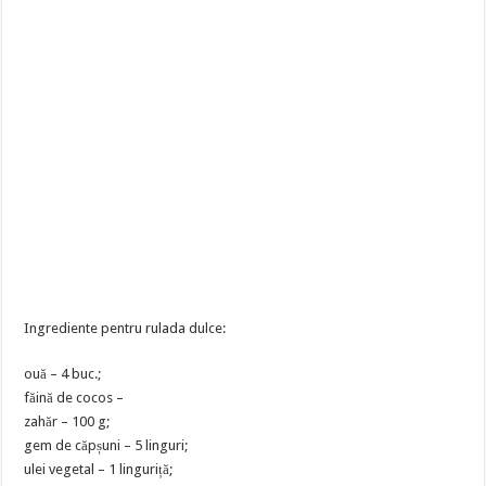
Ingrediente pentru rulada dulce:
ouă – 4 buc.;
făină de cocos –
zahăr – 100 g;
gem de căpșuni – 5 linguri;
ulei vegetal – 1 linguriță;