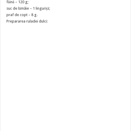
făină – 120 g;
suc de lămâie – 1 linguriță;
praf de copt – 8 g.
Prepararea ruladei dulci: