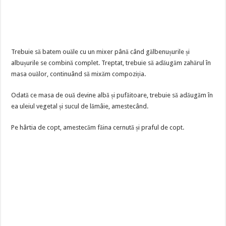
Trebuie să batem ouăle cu un mixer până când gălbenușurile și
albușurile se combină complet. Treptat, trebuie să adăugăm zahărul în
masa ouălor, continuând să mixăm compoziția.
Odată ce masa de ouă devine albă și pufăitoare, trebuie să adăugăm în
ea uleiul vegetal și sucul de lămâie, amestecând.
Pe hârtia de copt, amestecăm făina cernută și praful de copt.